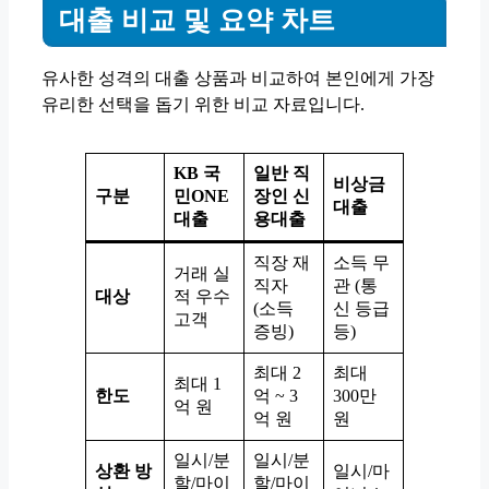
대출 비교 및 요약 차트
유사한 성격의 대출 상품과 비교하여 본인에게 가장
유리한 선택을 돕기 위한 비교 자료입니다.
KB 국
일반 직
비상금
구분
민ONE
장인 신
대출
대출
용대출
직장 재
소득 무
거래 실
직자
관 (통
대상
적 우수
(소득
신 등급
고객
증빙)
등)
최대 2
최대
최대 1
한도
억 ~ 3
300만
억 원
억 원
원
일시/분
일시/분
상환 방
일시/마
할/마이
할/마이