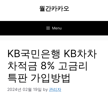
Skip
월간카카오
to
content
Menu
KB국민은행 KB차차
차적금 8% 고금리
특판 가입방법
2024년 02월 19일
by
관리자