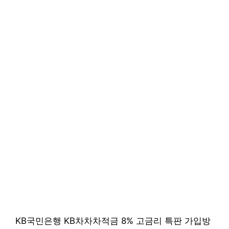
KB국민은행 KB차차차적금 8% 고금리 특판 가입방