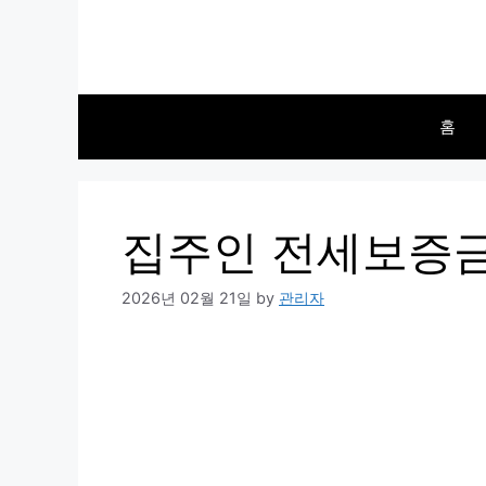
Skip
to
content
홈
집주인 전세보증금
2026년 02월 21일
by
관리자