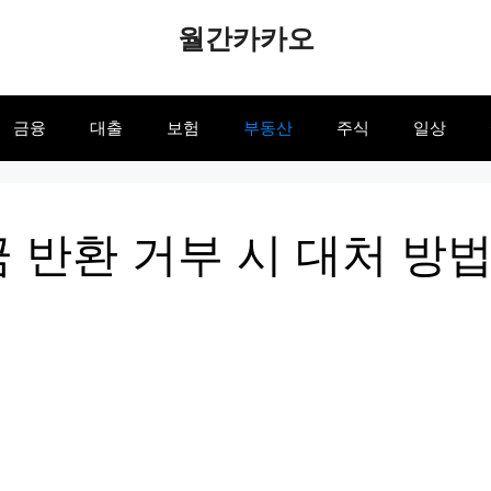
월간카카오
금융
대출
보험
부동산
주식
일상
 반환 거부 시 대처 방