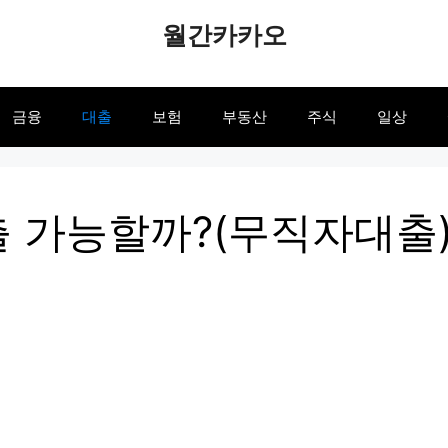
월간카카오
금융
대출
보험
부동산
주식
일상
 가능할까?(무직자대출