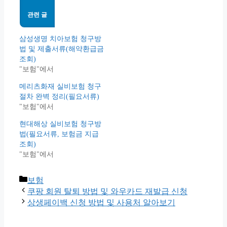
관련 글
삼성생명 치아보험 청구방
법 및 제출서류(해약환급금
조회)
"보험"에서
메리츠화재 실비보험 청구
절차 완벽 정리(필요서류)
"보험"에서
현대해상 실비보험 청구방
법(필요서류, 보험금 지급
조회)
"보험"에서
Categories
보험
쿠팡 회원 탈퇴 방법 및 와우카드 재발급 신청
상생페이백 신청 방법 및 사용처 알아보기