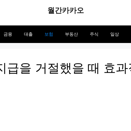
월간카카오
금융
대출
보험
부동산
주식
일상
지급을 거절했을 때 효과