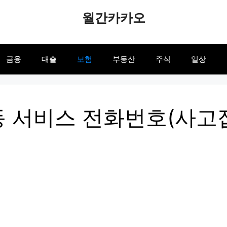
월간카카오
금융
대출
보험
부동산
주식
일상
 서비스 전화번호(사고접