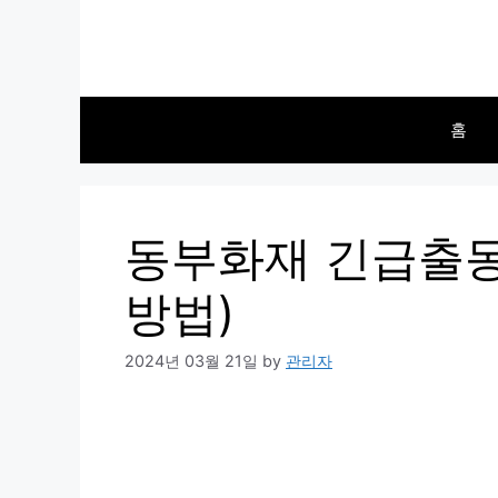
Skip
to
content
홈
동부화재 긴급출동
방법)
2024년 03월 21일
by
관리자