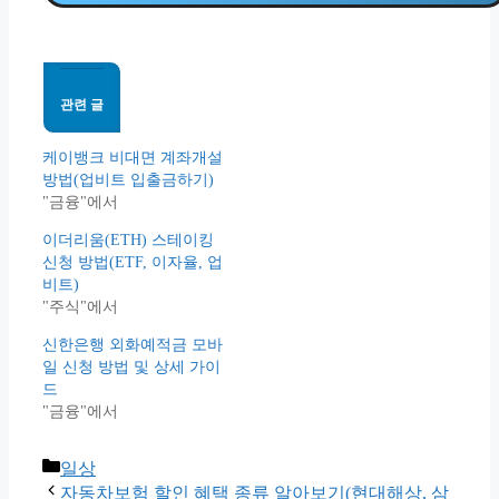
관련 글
케이뱅크 비대면 계좌개설
방법(업비트 입출금하기)
"금융"에서
이더리움(ETH) 스테이킹
신청 방법(ETF, 이자율, 업
비트)
"주식"에서
신한은행 외화예적금 모바
일 신청 방법 및 상세 가이
드
"금융"에서
Categories
일상
자동차보험 할인 혜택 종류 알아보기(현대해상, 삼